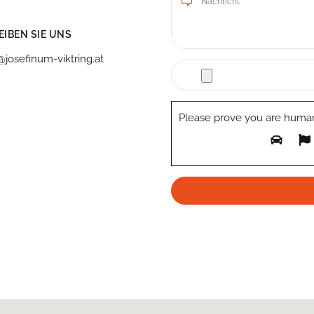
IBEN SIE UNS
@josefinum-viktring.at
Please prove you are human